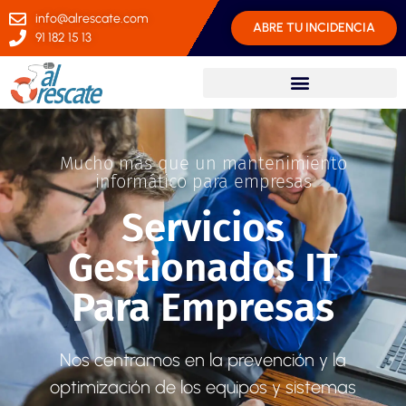
info@alrescate.com
ABRE TU INCIDENCIA
91 182 15 13
Mucho más que un mantenimiento
informático para empresas
Servicios
Gestionados IT
Para Empresas
Nos centramos en la prevención y la
optimización de los equipos y sistemas