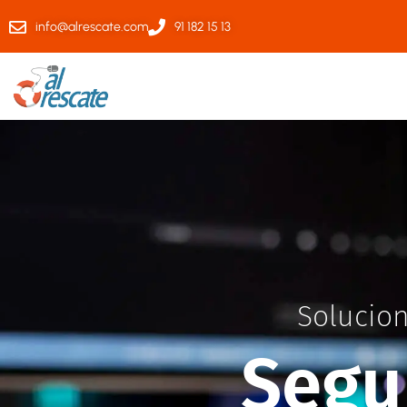
info@alrescate.com
91 182 15 13
Solucion
Segu