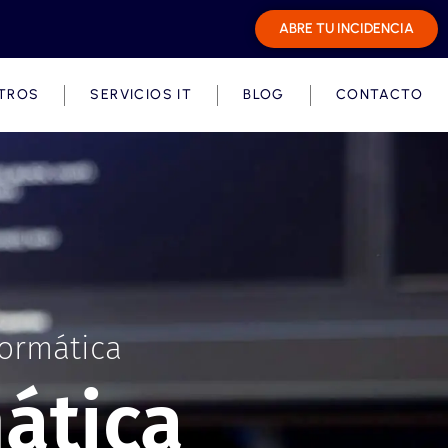
ABRE TU INCIDENCIA
TROS
SERVICIOS IT
BLOG
CONTACTO
formática
ática