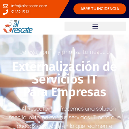
info@alrescate.com
ABRE TU INCIDENCIA
91 182 15 13
Delega, confía y prioriza tu negocio
Externalización de
Servicios IT
Para Empresas
En Al Rescate, te ofrecemos una solución
sencilla: externalizar tus servicios IT para que
puedas centrarte en lo que realmente